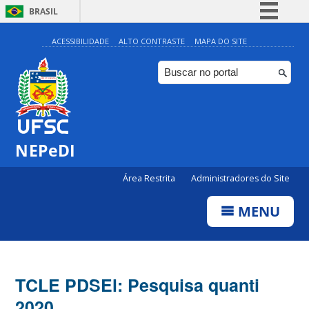
BRASIL
Simplifique!
ACESSIBILIDADE
ALTO CONTRASTE
MAPA DO SITE
Comunica BR
Participe
Acesso à informação
Legislação
NEPeDI
Canais
Área Restrita
Administradores do Site
MENU
TCLE PDSEl: Pesquisa quanti
2020